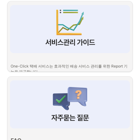
운송장번호로 배송현황을 조회할 수 있고, 필요한 경우 반품예약을 진행 
③-1 웹 즉시 출력 : 라벨 프린터 연결된 상태에서 운송장 수정 없이 출력
할 수 있습니다.
할 때
One-Click 택배 서비스는 효과적인 배송 서비스 관리를 위한 Report 기
능을 제공합니다.
다양한 통계자료를 활용하여 판매 현황을 분석해 보세요.
① ‘화물 추적 관리’ → ‘운송장번호 화물 추적’