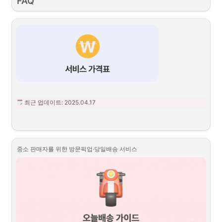
FAQ
•
원클릭택배
•
원클릭PRO
 원클릭택배
 최근 업데이트: 2025.04.17 
 한진 원클릭 택배 서비스 요금 안내
중소 판매자를 위한 방문픽업·당일배송 서비스
계약 없이! 회원가입만으로 계약 택배와 동일한 요금 혜택
요금표 (VAT 포함)