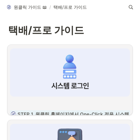
원클릭 가이드 📖
/
택배/프로 가이드
택배/프로 가이드 
 STEP 1. 원클릭 홈페이지에서 One-Click 전용 시스템 
접속